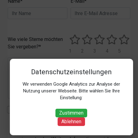
Name*
E-Mail*
Wie viele Sterne möchten
Sie vergeben?*
1
2
3
4
5
Datenschutzeinstellungen
Wir verwenden Google Analytics zur Analyse der
Nutzung unserer Webseite. Bitte wählen Sie Ihre
Einstellung:
Mit der Erhebung, Verarbeitung und Nutzung meiner
Zustimmen
personenbezogenen Daten (Angaben, Datum und
Ablehnen
Uhrzeit der Bewertungsabgabe, Referrer-URL) zum
Zweck der Bewertung erkläre ich mich