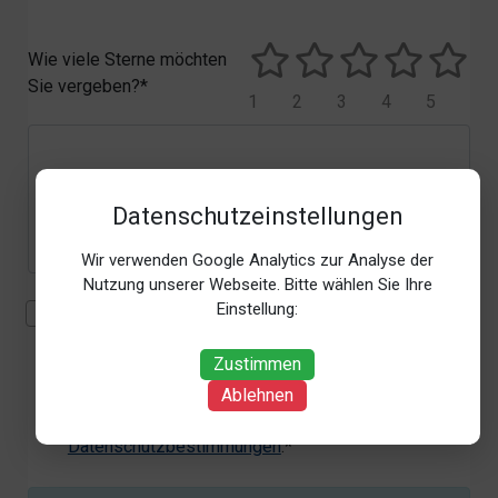
Wie viele Sterne möchten
Sie vergeben?*
1
2
3
4
5
Datenschutzeinstellungen
Wir verwenden Google Analytics zur Analyse der
Nutzung unserer Webseite. Bitte wählen Sie Ihre
Einstellung:
Mit der Erhebung, Verarbeitung und Nutzung meiner
personenbezogenen Daten (Angaben, Datum und
Zustimmen
Uhrzeit der Bewertungsabgabe, Referrer-URL) zum
Zweck der Bewertung erkläre ich mich
Ablehnen
einverstanden. Weitere Informationen siehe unsere
Datenschutzbestimmungen
.*