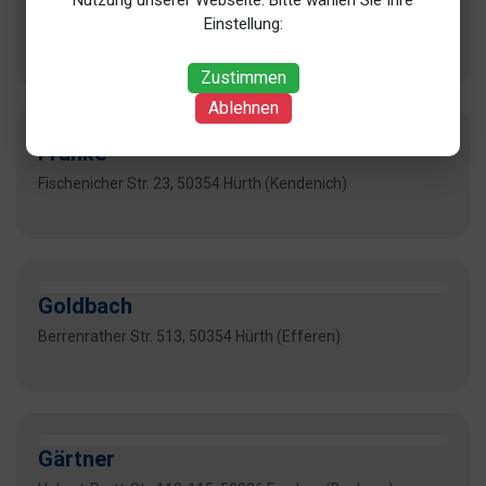
Eich
Nutzung unserer Webseite. Bitte wählen Sie Ihre
Einstellung:
Rheinbergstr. 36a, 51143 Köln (Langel)
Zustimmen
Ablehnen
Franke
Fischenicher Str. 23, 50354 Hürth (Kendenich)
Goldbach
Berrenrather Str. 513, 50354 Hürth (Efferen)
Gärtner