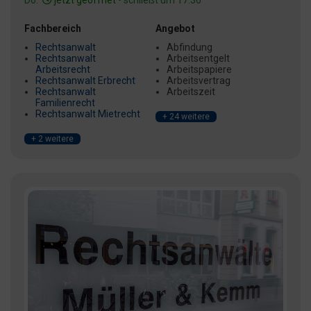
Do:
jetzt geöffnet
• schließt um 17:30
Fachbereich
Angebot
Rechtsanwalt
Abfindung
Rechtsanwalt
Arbeitsentgelt
Arbeitsrecht
Arbeitspapiere
Rechtsanwalt Erbrecht
Arbeitsvertrag
Rechtsanwalt
Arbeitszeit
Familienrecht
Rechtsanwalt Mietrecht
+ 24 weitere
+ 2 weitere