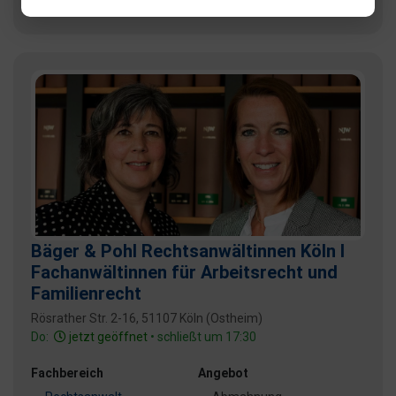
+ 2 weitere
Bäger & Pohl Rechtsanwältinnen Köln I
Fachanwältinnen für Arbeitsrecht und
Familienrecht
Rösrather Str. 2-16, 51107 Köln (Ostheim)
Do:
jetzt geöffnet
• schließt um 17:30
Fachbereich
Angebot