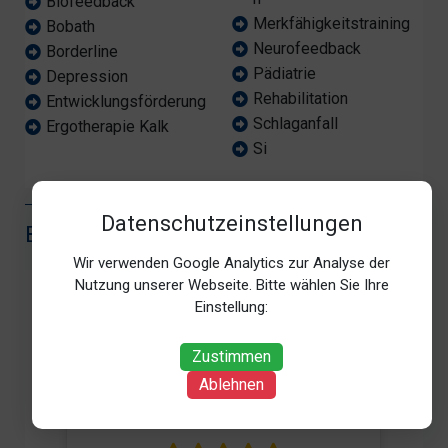
Biofeedback
Merkfähigkeitstraining
Bobath
Neurofeedback
Borderline
Pädiatrie
Depression
Rehabilitation
Entwicklungsförderung
Schlaganfall
Ergotherapie Kalk
Si
Datenschutzeinstellungen
BEWERTUNG
Wir verwenden Google Analytics zur Analyse der
Nutzung unserer Webseite. Bitte wählen Sie Ihre
Einstellung:
Zustimmen
5
Ablehnen
/5