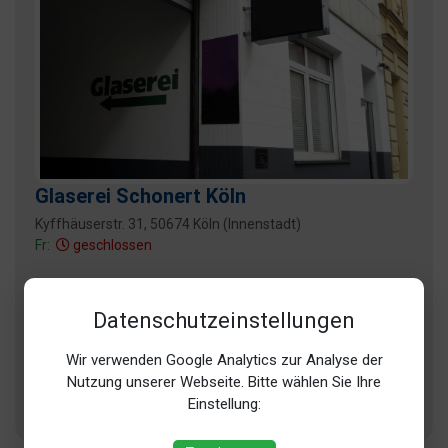
Glaserei Schonert Köln
Kyffhäuserstr. 31, 50674 Köln (Innenstadt)
Fr:
geschlossen
Fachbereich
Angebot
Duschabtrennung
Duschkabinen
Datenschutzeinstellungen
Fenster
Ganzglasanlagen
Glas Küchenrückwände
Gewächshaus
Wir verwenden Google Analytics zur Analyse der
Glaserei
Glas
Spiegel
Glasdächer
Nutzung unserer Webseite. Bitte wählen Sie Ihre
Einstellung:
+ 12 weitere