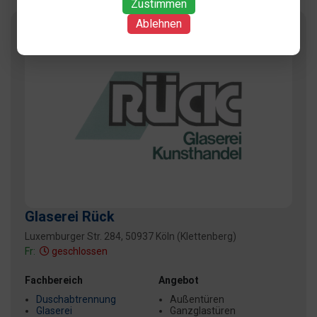
Zustimmen
Ablehnen
Glaserei Rück
Luxemburger Str. 284, 50937 Köln (Klettenberg)
Fr:
geschlossen
Fachbereich
Angebot
Duschabtrennung
Außentüren
Glaserei
Ganzglastüren