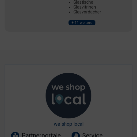
Glastische
Glasvitrinen
Glasvordächer
+ 11 weitere
we shop local
Partnerportale
Service