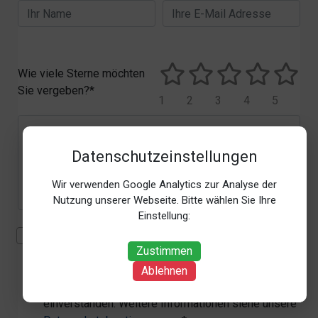
Wie viele Sterne möchten
Sie vergeben?*
1
2
3
4
5
Datenschutzeinstellungen
Wir verwenden Google Analytics zur Analyse der
Nutzung unserer Webseite. Bitte wählen Sie Ihre
Einstellung:
Mit der Erhebung, Verarbeitung und Nutzung meiner
Zustimmen
personenbezogenen Daten (Angaben, Datum und
Uhrzeit der Bewertungsabgabe, Referrer-URL) zum
Ablehnen
Zweck der Bewertung erkläre ich mich
einverstanden. Weitere Informationen siehe unsere