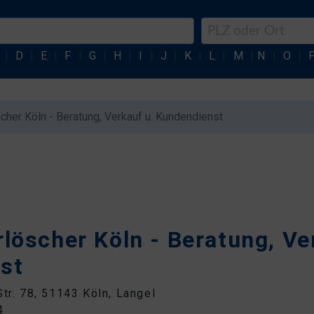
|
D
|
E
|
F
|
G
|
H
|
I
|
J
|
K
|
L
|
M
|
N
|
O
|
cher Köln - Beratung, Verkauf u. Kundendienst
löscher Köln - Beratung, Ve
st
Str. 78, 51143 Köln, Langel
4