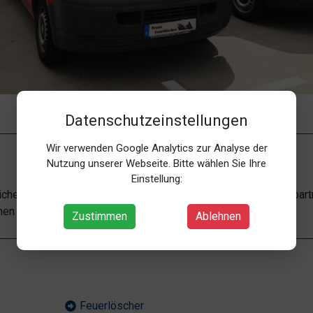
Datenschutzeinstellungen
Wir verwenden Google Analytics zur Analyse der
Nutzung unserer Webseite. Bitte wählen Sie Ihre
Einstellung:
ichen des Brandschutzes sind wir Ihr kompetenter Ansprechpartn
n im privaten und gewerblichen Bereich tätig.
Zustimmen
Ablehnen
Feuerlöscher