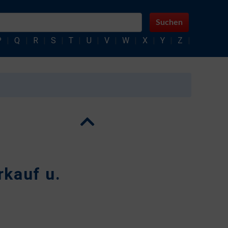
Suchen
P
|
Q
|
R
|
S
|
T
|
U
|
V
|
W
|
X
|
Y
|
Z
|
rkauf u.