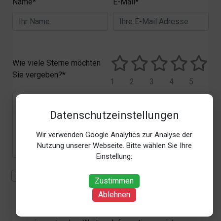
Name*
E-Mail*
Wie viele Sterne möchten
Sie vergeben?*
1
2
3
4
5
Datenschutzeinstellungen
Wir verwenden Google Analytics zur Analyse der
Nutzung unserer Webseite. Bitte wählen Sie Ihre
Einstellung:
Mit der Erhebung, Verarbeitung und Nutzung meiner
Zustimmen
personenbezogenen Daten (Angaben, Datum und
Ablehnen
Uhrzeit der Bewertungsabgabe, Referrer-URL) zum
Zweck der Bewertung erkläre ich mich