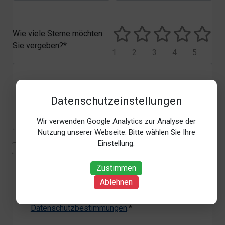
Wie viele Sterne möchten
Sie vergeben?*
1
2
3
4
5
Datenschutzeinstellungen
Wir verwenden Google Analytics zur Analyse der
Nutzung unserer Webseite. Bitte wählen Sie Ihre
Einstellung:
Mit der Erhebung, Verarbeitung und Nutzung meiner
personenbezogenen Daten (Angaben, Datum und
Zustimmen
Uhrzeit der Bewertungsabgabe, Referrer-URL) zum
Ablehnen
Zweck der Bewertung erkläre ich mich
einverstanden. Weitere Informationen siehe unsere
Datenschutzbestimmungen
.*