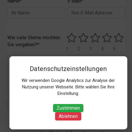
Name*
E-Mail*
Wie viele Sterne möchten
Sie vergeben?*
1
2
3
4
5
Datenschutzeinstellungen
Wir verwenden Google Analytics zur Analyse der
Nutzung unserer Webseite. Bitte wählen Sie Ihre
Einstellung:
Mit der Erhebung, Verarbeitung und Nutzung meiner
Zustimmen
personenbezogenen Daten (Angaben, Datum und
Ablehnen
Uhrzeit der Bewertungsabgabe, Referrer-URL) zum
Zweck der Bewertung erkläre ich mich