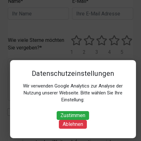
Name*
E-Mail*
Wie viele Sterne möchten
Sie vergeben?*
1
2
3
4
5
Datenschutzeinstellungen
Wir verwenden Google Analytics zur Analyse der
Nutzung unserer Webseite. Bitte wählen Sie Ihre
Einstellung:
Mit der Erhebung, Verarbeitung und Nutzung meiner
Zustimmen
personenbezogenen Daten (Angaben, Datum und
Ablehnen
Uhrzeit der Bewertungsabgabe, Referrer-URL) zum
Zweck der Bewertung erkläre ich mich