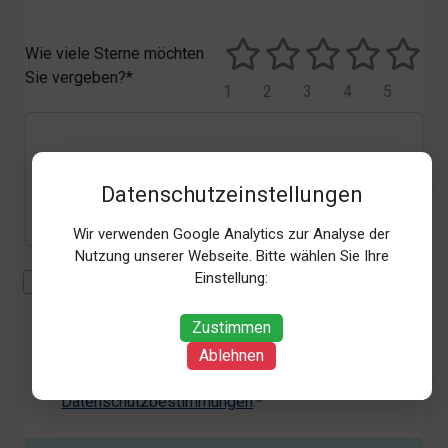
Wie viele Sterne möchten
Sie vergeben?*
1
2
3
4
5
Datenschutzeinstellungen
Wir verwenden Google Analytics zur Analyse der
Nutzung unserer Webseite. Bitte wählen Sie Ihre
Einstellung:
Mit der Erhebung, Verarbeitung und Nutzung meiner
personenbezogenen Daten (Angaben, Datum und
Zustimmen
Uhrzeit der Bewertungsabgabe, Referrer-URL) zum
Zweck der Bewertung erkläre ich mich
Ablehnen
einverstanden. Weitere Informationen siehe unsere
Datenschutzbestimmungen
.*