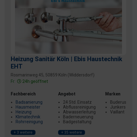
Heizung Sanitär Köln | Ebis Haustechnik
EHT
Rosmarinweg 45, 50859 Köln (Widdersdorf)
Fr:
24h geöffnet
Fachbereich
Angebot
Marken
Badsanierung
24 Std. Einsatz
Buderus
Hausmeister
Abflussreinigung
Junkers
Heizung
Abwasserleitung
Vaillant
Klimatechnik
Baderneuerung
Rohrreinigung
Badgestaltung
+ 3 weitere
+ 35 weitere